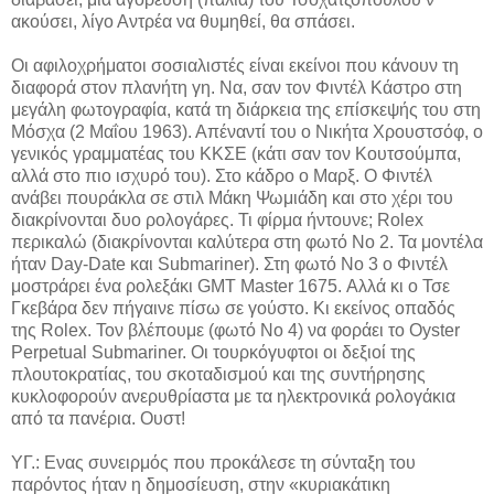
ακούσει, λίγο Αντρέα να θυμηθεί, θα σπάσει.
Οι αφιλοχρήματοι σοσιαλιστές είναι εκείνοι που κάνουν τη
διαφορά στον πλανήτη γη. Να, σαν τον Φιντέλ Κάστρο στη
μεγάλη φωτογραφία, κατά τη διάρκεια της επίσκεψής του στη
Μόσχα (2 Μαΐου 1963). Απέναντί του ο Νικήτα Χρουστσόφ, ο
γενικός γραμματέας του ΚΚΣΕ (κάτι σαν τον Κουτσούμπα,
αλλά στο πιο ισχυρό του). Στο κάδρο ο Μαρξ. Ο Φιντέλ
ανάβει πουράκλα σε στιλ Μάκη Ψωμιάδη και στο χέρι του
διακρίνονται δυο ρολογάρες. Τι φίρμα ήντουνε; Rolex
περικαλώ (διακρίνονται καλύτερα στη φωτό Νο 2. Τα μοντέλα
ήταν Day-Date και Submariner). Στη φωτό Νο 3 ο Φιντέλ
μοστράρει ένα ρολεξάκι GMT Master 1675. Αλλά κι ο Τσε
Γκεβάρα δεν πήγαινε πίσω σε γούστο. Κι εκείνος οπαδός
της Rolex. Τον βλέπουμε (φωτό Νο 4) να φοράει το Oyster
Perpetual Submariner. Οι τουρκόγυφτοι οι δεξιοί της
πλουτοκρατίας, του σκοταδισμού και της συντήρησης
κυκλοφορούν ανερυθρίαστα με τα ηλεκτρονικά ρολογάκια
από τα πανέρια. Ουστ!
ΥΓ.: Ενας συνειρμός που προκάλεσε τη σύνταξη του
παρόντος ήταν η δημοσίευση, στην «κυριακάτικη