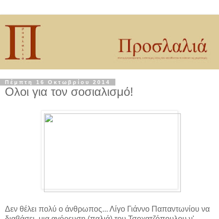
Πέμπτη 16 Οκτωβρίου 2014
Ολοι για τον σοσιαλισμό!
Δεν θέλει πολύ ο άνθρωπος... Λίγο Γιάννο Παπαντωνίου να
διαβάσει, μια αγόρευση (παλιά) του Τσοχατζόπουλου ν'