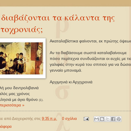
 διαβάζονται τα κάλαντα της
τοχρονιάς;
Ακαταλαβίστικα φαίνονται, εκ πρώτης όψεως
Αν τα διαβάσουμε σωστά καταλαβαίνουμε
πόσο περίτεχνα συνδυάζονται οι ευχές με τι
γαλιφιές στην κυρά του σπιτιού για να δώσει
γενναίο μποναμά.
Αρχιμηνιά κι Αρχιχρονιά
ου δεντρολιβανιά
καλός μας χρόνος
ιά με άγιο θρόνο
.
(1)
περισσότερα »
κε από
Διαχειριστής
στις
9:35 π.μ.
0 σχόλια
ιάφορα