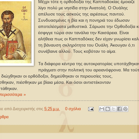
Μέχρι τότε η ορθοδοξία της Καππαδοκίας έμοιαζε
λίγο πολύ με νησίδα στην Ανατολή. Ο Ουάλης
απέλυσε τους ασκούς της αιρέσεως παντού.
Συνδυασμένες η βία και η πονηριά του έδωσαν
αποτελέσματα μεθυστικά. Σάρωσε την Ορθοδοξία κ
έσφιγγε τώρα σαν τανάλια την Καισάρεια. Είναι
αλήθεια πως οι Καππαδόκες δεν είχαν γνωρίσει καλ
τη βάναυση σκληρότητα του Ουάλη. Άκουγαν ό,τι
συνέβαινε αλλού. Τους κοβόταν το αίμα.
Τα διάφορα κέντρα της αυτοκρατορίας υποτάχθηκα
πράγματι στην πολιτική του αρειανόφρονα. Μα τού
τί διώχθηκαν οι ορθόδοξοι, δημεύθηκαν οι περιουσίες τους,
θηκαν, πιέσθηκαν με βίαια μέσα. Και όσοι αντιστέκονταν
στάθηκαν.
περισσότερα »
κε από
Διαχειριστής
στις
5:25 μ.μ.
0 σχόλια
ρθρα