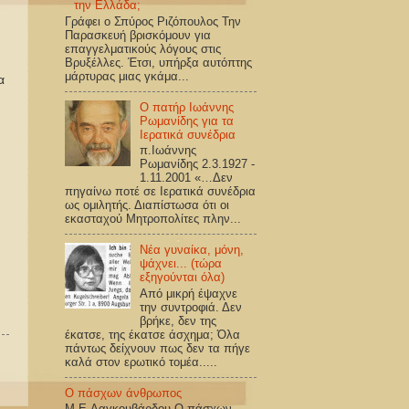
την Ελλάδα;
Γράφει ο Σπύρος Ριζόπουλος Την
Παρασκευή βρισκόμουν για
επαγγελματικούς λόγους στις
Βρυξέλλες. Έτσι, υπήρξα αυτόπτης
μάρτυρας μιας γκάμα...
α
Ο πατήρ Ιωάννης
Ρωμανίδης για τα
Ιερατικά συνέδρια
π.Ιωάννης
Ρωμανίδης 2.3.1927 -
1.11.2001 «…Δεν
πηγαίνω ποτέ σε Ιερατικά συνέδρια
ως ομιλητής. Διαπίστωσα ότι οι
εκασταχού Μητροπολίτες πλην...
Νέα γυναίκα, μόνη,
ψάχνει... (τώρα
εξηγούνται όλα)
Από μικρή έψαχνε
την συντροφιά. Δεν
βρήκε, δεν της
έκατσε, της έκατσε άσχημα; Όλα
πάντως δείχνουν πως δεν τα πήγε
καλά στον ερωτικό τομέα.....
Ο πάσχων άνθρωπος
Μ.Ε.Λαγκουβάρδου Ο πάσχων