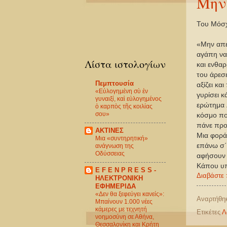
Mην
Του Μόσ
«Μην απελ
αγάπη να
Λίστα ιστολογίων
και ενθαρ
του άρεσε
Πεμπτουσία
αξίζει κα
«Εὐλογημένη σὺ ἐν
γυρίσει κ
γυναιξί, καὶ εὐλογημένος
ερώτημα λ
ὁ καρπὸς τῆς κοιλίας
σου»
κόσμο πο
πάνε προ
ΑΚΤΙΝΕΣ
Μια φορά
Μια «συντηρητική»
επάνω σ΄
ανάγνωση της
Οδύσσειας
αφήσουν 
Κάπου υπ
E F E N P R E S S -
Διαβάστε 
ΗΛΕΚΤΡΟΝΙΚΗ
ΕΦΗΜΕΡΙΔΑ
«Δεν θα ξεφεύγει κανείς»:
Αναρτήθη
Μπαίνουν 1.000 νέες
κάμερες με τεχνητή
Ετικέτες
Λ
νοημοσύνη σε Αθήνα,
Θεσσαλονίκη και Κρήτη