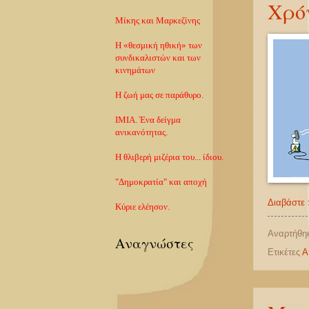
Χρόν
Μίκης και Μαρκεζίνης
Η «θεσμική ηθική» των
συνδικαλιστών και των
κινημάτων
Η ζωή μας σε παράθυρο.
ΙΜΙΑ. Ένα δείγμα
ανικανότητας.
Η θλιβερή μιζέρια του... ίδιου.
"Δημοκρατία" και αποχή
Διαβάστε 
Κύριε ελέησον.
Αναρτήθη
Αναγνώστες
Ετικέτες
Α