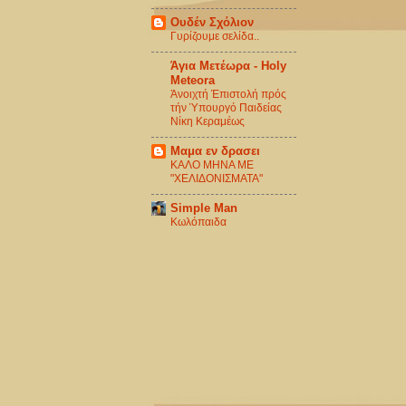
Ουδέν Σχόλιον
Γυρίζουμε σελίδα..
Άγια Μετέωρα - Holy
Meteora
Ἀνοιχτή Ἐπιστολή πρός
τήν Ὑπουργό Παιδείας
Νίκη Κεραμέως
Μαμα εν δρασει
ΚΑΛΟ ΜΗΝΑ ΜΕ
"ΧΕΛΙΔΟΝΙΣΜΑΤΑ"
Simple Man
Κωλόπαιδα