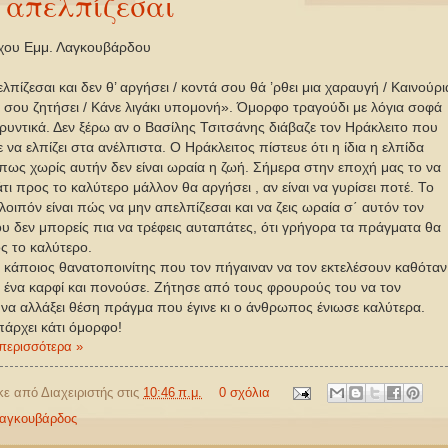
 απελπίζεσαι
χου Εμμ. Λαγκουβάρδου
πίζεσαι και δεν θ’ αργήσει / κοντά σου θά ’ρθει μια χαραυγή / Καινούρι
 σου ζητήσει / Κάνε λιγάκι υπομονή». Όμορφο τραγούδι με λόγια σοφά
ρυντικά. Δεν ξέρω αν ο Βασίλης Τσιτσάνης διάβαζε τον Ηράκλειτο που
 να ελπίζει στα ανέλπιστα. Ο Ηράκλειτος πίστευε ότι η ίδια η ελπίδα
ι πως χωρίς αυτήν δεν είναι ωραία η ζωή. Σήμερα στην εποχή μας το να
άτι προς το καλύτερο μάλλον θα αργήσει , αν είναι να γυρίσει ποτέ. Το
οιπόν είναι πώς να μην απελπίζεσαι και να ζεις ωραία σ΄ αυτόν τον
υ δεν μπορείς πια να τρέφεις αυταπάτες, ότι γρήγορα τα πράγματα θα
ς το καλύτερο.
 κάποιος θανατοποινίτης που τον πήγαιναν να τον εκτελέσουν καθόταν
 ένα καρφί και πονούσε. Ζήτησε από τους φρουρούς του να τον
να αλλάξει θέση πράγμα που έγινε κι ο άνθρωπος ένιωσε καλύτερα.
άρχει κάτι όμορφο!
περισσότερα »
κε από
Διαχειριστής
στις
10:46 π.μ.
0 σχόλια
αγκουβάρδος