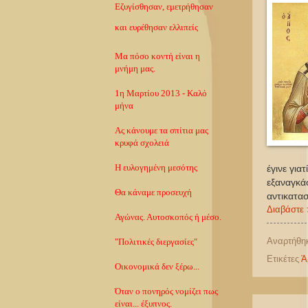
Εζυγίσθησαν, εμετρήθησαν
και ευρέθησαν ελλιπείς
Μα πόσο κοντή είναι η
μνήμη μας.
1η Μαρτίου 2013 - Καλό
μήνα
Ας κάνουμε τα σπίτια μας
κρυφά σχολειά
Η ευλογημένη μεσότης
έγινε για
εξαναγκάσ
Θα κάναμε προσευχή
αντικατα
Διαβάστε 
Αγώνας. Αυτοσκοπός ή μέσο.
Αναρτήθη
"Πολιτικές διεργασίες"
Ετικέτες
Ά
Οικονομικά δεν ξέρω...
Όταν ο πονηρός νομίζει πως
είναι... έξυπνος.