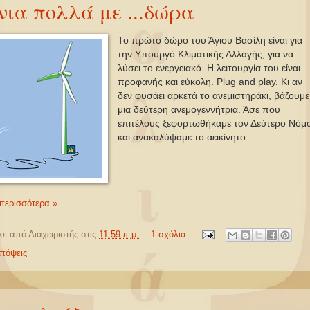
ια πολλά με ...δώρα
Το πρώτο δώρο του Άγιου Βασίλη είναι για
την Υπουργό Κλιματικής Αλλαγής, για να
λύσει το ενεργειακό. Η λειτουργία του είναι
προφανής και εύκολη. Plug and play. Κι αν
δεν φυσάει αρκετά το ανεμιστηράκι, βάζουμε
μια δεύτερη ανεμογεννήτρια. Άσε που
επιτέλους ξεφορτωθήκαμε τον Δεύτερο Νόμ
και ανακαλύψαμε το αεικίνητο.
περισσότερα »
κε από
Διαχειριστής
στις
11:59 π.μ.
1 σχόλια
πόψεις