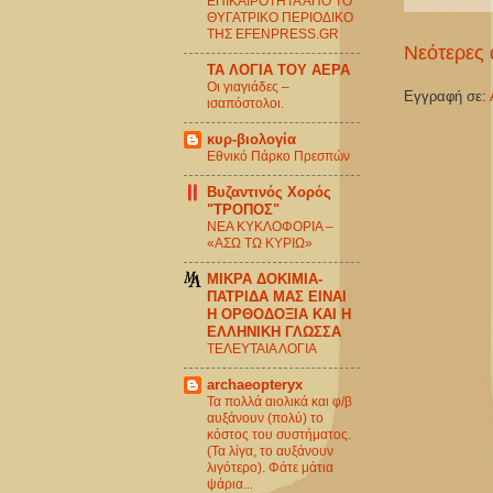
ΕΠΙΚΑΙΡΟΤΗΤΑ ΑΠΟ ΤΟ
ΘΥΓΑΤΡΙΚΟ ΠΕΡΙΟΔΙΚΟ
ΤΗΣ EFENPRESS.GR
Νεότερες 
ΤΑ ΛΟΓΙΑ ΤΟΥ ΑΕΡΑ
Οι γιαγιάδες –
Εγγραφή σε:
ισαπόστολοι.
κυρ-βιολογία
Εθνικό Πάρκο Πρεσπών
Βυζαντινός Χορός
"ΤΡΟΠΟΣ"
ΝΕΑ ΚΥΚΛΟΦΟΡΙΑ –
«ΑΣΩ ΤΩ ΚΥΡΙΩ»
ΜΙΚΡΑ ΔΟΚΙΜΙΑ-
ΠΑΤΡΙΔΑ ΜΑΣ ΕΙΝΑΙ
Η ΟΡΘΟΔΟΞΙΑ ΚΑΙ Η
ΕΛΛΗΝΙΚΗ ΓΛΩΣΣΑ
ΤΕΛΕΥΤΑΙΑ ΛΟΓΙΑ
archaeopteryx
Τα πολλά αιολικά και φ/β
αυξάνουν (πολύ) το
κόστος του συστήματος.
(Τα λίγα, το αυξάνουν
λιγότερο). Φάτε μάτια
ψάρια...