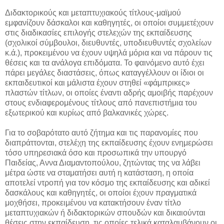
Διδακτορικούς και μεταπτυχιακούς τίτλους-μαϊμού
εμφανίζουν δάσκαλοι και καθηγητές, οι οποίοι συμμετέχουν
στις διαδικασίες επιλογής στελεχών της εκπαίδευσης
(σχολικοί σύμβουλοι, διευθυντές, υποδιευθυντές σχολείων
κ.ά.), προκειμένου να έχουν υψηλά μόρια και να πάρουν τις
θέσεις και τα ανάλογα επιδόματα. Το φαινόμενο αυτό έχει
πάρει μεγάλες διαστάσεις, όπως καταγγέλλουν οι ίδιοι οι
εκπαιδευτικοί και μάλιστα έχουν στηθεί «φάμπρικες»
πλαστών τίτλων, οι οποίες έναντι αδρής αμοιβής παρέχουν
στους ενδιαφερομένους τίτλους από πανεπιστήμια του
εξωτερικού και κυρίως από βαλκανικές χώρες.
Για το σοβαρότατο αυτό ζήτημα και τις παρανομίες που
διαπράττονται, στελέχη της εκπαίδευσης έχουν ενημερώσει
τόσο υπηρεσιακά όσο και προσωπικά την υπουργό
Παιδείας, Αννα Διαμαντοπούλου, ζητώντας της να λάβει
μέτρα ώστε να σταματήσει αυτή η κατάσταση, η οποία
αποτελεί ντροπή για τον κόσμο της εκπαίδευσης και αδικεί
δασκάλους και καθηγητές, οι οποίοι έχουν πραγματικά
μοχθήσει, προκειμένου να κατακτήσουν έναν τίτλο
μεταπτυχιακών ή διδακτορικών σπουδών και δικαιούνται
θέσεις στην εκπαίδευση, τις οποίες τελικά καταλαμβάνουν οι