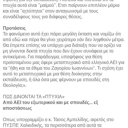
πτυχία αυτά είναι ''μαϊμού''. Ετσι παίρνουν επιπλέον μόρια
και είναι ''αχτύπητοι'' στον ανταγωνισμό με τους
συναδέλφους τους για διάφορες θέσεις.
Προτάσεις
Το φαινόμενο αυτό έχει πάρει μεγάλη έκταση και νομίζω ότι
από εδώ και πέρα θα γίνει χειρότερο εάν δεν ληφθούν μέτρα.
Θα έπρεπε επίσης να υπάρχει μια διάταξη που να ορίζει να
μη γίνονται δεκτά πτυχία που δεν έχουν συνάφεια με το
αντικείμενο. Για παράδειγμα, υποψήφιος για θέση
προϊσταμένου μας έφερε μεταπτυχιακό από ελληνικό ΑΕΙ για
τα ''ήθη και τα έθιμα του Ζαγορίου Ιωαννίνων''. Τι σχέση έχει
αυτό το μεταπτυχιακό με μια θέση διοίκησης στην
εκπαίδευση, ή όλα όσα μας φέρνουν με σπουδές στη
Θεολογία;».
ΠΩΣ ΔΙΝΟΝΤΑΙ ΤΑ «ΠΤΥΧΙΑ»
Από ΑΕΙ του εξωτερικού και με σπουδές... εξ
αποστάσεως
Οπως υπογραμμίζει ο κ. Τάσος Αμπελίδης, αιρετός στο
ΠΥΣΠΕ Χαλκιδικής, τα περισσότερα από αυτά τα