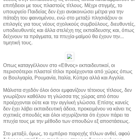
επιτήδειοι με τους πλαστούς τίτλους. Μέχρι στιγμής, το
υπουργείο Παιδείας δεν έχει ανακοινώσει μέτρα για την
πάταξη του φαινομένου, ενώ στο μεταξύ πλησιάζουν οι
επιλογές για τους νέους σχολικούς συμβούλους, διευθυντές,
υποδιευθυντές και άλλα στελέχη της εκπαίδευσης και, όπως
δείχνουν τα πράγματα, τα πτυχία-μαϊμού θα έχουν την...
τιμητική τους.
Οπως καταγγέλλουν στο «Εθνος» εκπαιδευτικοί, οι
περισσότεροι πλαστοί τίτλοι προέρχονται από χώρες όπως
οι Βουλγαρία, Ρουμανία, Ιταλία, Κύπρο αλλά και Αγγλία.
Μάλιστα σχεδόν όλοι όσοι εμφανίζουν τέτοιους τίτλους, δεν
γνωρίζουν καθόλου τη γλώσσα της χώρας από όπου
προέρχονται ούτε και την αγγλική γλώσσα. Επίσης κανείς
δεν έχει λάβει εκπαιδευτική άδεια, προκειμένου να κάνει τις
σχετικές σπουδές και όλοι ισχυρίζονται ότι έχουν πάρει τα
πτυχία τους με την μέθοδο των σπουδών εξ αποστάσεως.
Στο μεταξύ, όμως, το εμπόριο παροχής τίτλων ανθεί, αφού