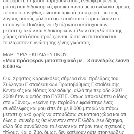
διάφοροι επιτήδειοι παρέχουν στους ενδιαφερομένους
μάστερ και διδακτορικά, φυσικά πάντα με το ανάλογο τίμημα,
το οποίο συνήθως είναι και αρκετά τσουχτερό. Για τους
λόγους αυτούς μάλιστα οι εκπαιδευτικοί προτείνουν στο
υπουργείο Παιδείας να εξετάζονται οι κάτοχοι των
μεταπτυχιακών και διδακτορικών τίτλων στη γλώσσα της
χώρας από όπου προέρχονται, ώστε να πιστοποιείται
τουλάχιστον η γνώση της ξένης γλώσσας.
ΜΑΡΤΥΡΙΑ ΕΚΠΑΙΔΕΥΤΙΚΟΥ
«Μου πρόσφεραν μεταπτυχιακό με... 3 συνεδρίες έναντι
8.000 €»
Ο κ. Χρήστος Καρανικόλας σήμερα είναι πρόεδρος του
Συλλόγου Εκπαιδευτικών Πρωτοβάθμιας Εκπαίδευσης
Κεντρικής και Νότιας Χαλκιδικής, αλλά την περίοδο 2007-
2009 ήταν αιρετός στο ΠΥΣΠΕ. Οπως αποκαλύπτει ο ίδιος
στο «Εθνος», «εκείνη την περίοδο εμφανίστηκε ένας
συνάδελφος και μου είπε ότι με 8.000 μπορώ να πάρω
μεταπτυχιακό χωρίς να σπουδάσω σε κάποια χώρα και ότι
όλες οι συνεδρίες θα γίνονταν στην Ελλάδα. Δεν δέχτηκα,
αλλά δύο συνάδελφοι το έκαναν και πήραν τους σχετικούς
τίτλους. Και οι δύο, όμως, δεν κατέχουν ούτε στοιχειώδεις