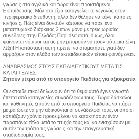
γνώσεις στα αγγλικά και τώρα είναι προϊστάμενοι
Εκπαίδευσης. Μάλιστα είχα καταγγείλει το γεγονός στον
περιφερειακό διευθυντή, αλλά δεν θέλησε να κάνει κάποιες
κινήσεις. Πώς είναι δυνατόν κάποιος να πάρει ένα
μεταπτυχιακό διάρκειας 2 ετών μόνο με τρεις ωριαίες
συνεδρίες στην Ελλάδα; Παρ' όλα αυτά, όμως, όλοι
φαίνονται νόμιμοι και ας μην μπορούν να πουν ούτε μια ξένη
λέξη! Η κατάσταση αυτή πρέπει να σταματήσει, γιατί δεν
αρμόζουν στον κλάδο των εκπαιδευτικών τέτοια φαινόμενα».
ΑΝΑΒΡΑΣΜΟΣ ΣΤΟΥΣ ΕΚΠΑΙΔΕΥΤΙΚΟΥΣ ΜΕΤΑ ΤΙΣ
ΚΑΤΑΓΓΕΛΙΕΣ
Ζητούν μέτρα από το υπουργείο Παιδείας για αξιοκρατία
Οι εκπαιδευτικοί δηλώνουν ότι το θέμα αυτό έγινε γνωστό
έπειτα από καταγγελίες συναδέλφων τους. Τώρα δάσκαλοι
και καθηγητές ζητούν από το υπουργείο Παιδείας να πάρει
μέτρα ώστε να μην αδικούνται οι συνάδελφοί τους, οι οποίοι
κοπιάζουν χρόνια προκειμένου να κατακτήσουν έναν
παραπάνω τίτλο μετά το πτυχίο τους και να ενισχύσουν με
αυτόν τον τρόπο τις γνώσεις και την επαγγελματική
σταδιοδρομία τους.