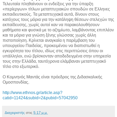
Τελευταία πληθαίνουν οι ενδείξεις για την ύπαρξη
«περίεργων» τίτλων μεταπτυχιακών σπουδών σε Ελληνες
εκπαιδευτικούς. Τα μεταπτυχιακά αυτά, δίνουν στους
κατόχους τους μόρια για την κατάληψη θέσεων στελεχών της
εκπαίδευσης, χωρίς αυτοί καν να παρακολουθήσουν
μαθήματα και φυσικά με το αζημίωτο, λαμβάνοντας επιπλέον
και τα μόρια για γνώση ξένης γλώσσας χωρίς άλλη
πιστοποίηση. Κρίνεται αναγκαία η παρέμβαση του
υπουργείου Παιδείας, προκειμένου να διαπιστωθεί η
εγκυρότητα του τίτλου, ιδίως στις περιπτώσεις όπου οι
υπάλληλοι, ενώ βρίσκονταν αποδεδειγμένα στην υπηρεσία
τους στην Ελλάδα, ταυτόχρονα ελάμβαναν μεταπτυχιακό
τίτλο στο εξωτερικό.
Ο Κομνηνός Μαντάς είναι πρόεδρος της Διδασκαλικής
Ομοσπονδίας.
http://www.ethnos.gr/article.asp?
catid=11424&subid=2&pubid=57042950
Διαχειριστής
στις
5:17 μ.μ.